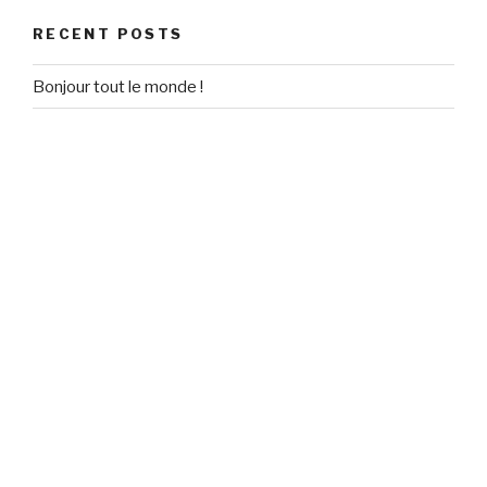
RECENT POSTS
Bonjour tout le monde !
RECENT COMMENTS
Un commentateur WordPress
on
Bonjour tout le monde !
ARCHIVES
January 2018
CATEGORIES